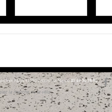
NOUVELLE GÉNÉRATION 3 ROUES
Harle
CHEZ H-D BORIE - Essayez les !
D Bor
es Van Parys 94350 Villiers sur Marne
01 49 30 78 90
égiez la marche ou le vélo