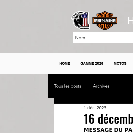
H
HOME
GAMME 2026
MOTOS
Tous les posts
Archives
1 déc. 2023
16 décembr
𝗠𝗘𝗦𝗦𝗔𝗚𝗘 𝗗𝗨 𝗣𝗔