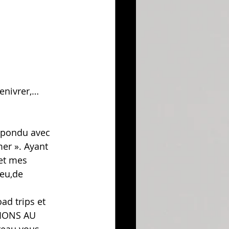
enivrer,… 
répondu avec 
mer ». Ayant 
et mes 
heu,de 
ad trips et 
TIONS AU 