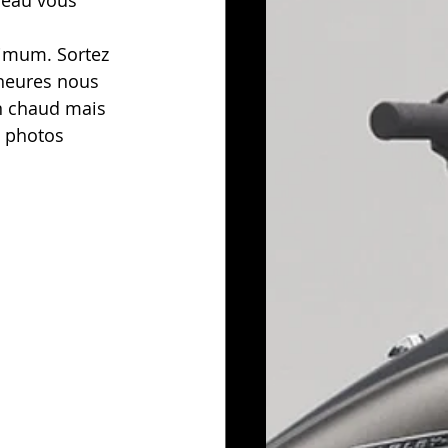
reau vous 
nimum. Sortez 
 heures nous 
n chaud mais 
s photos 