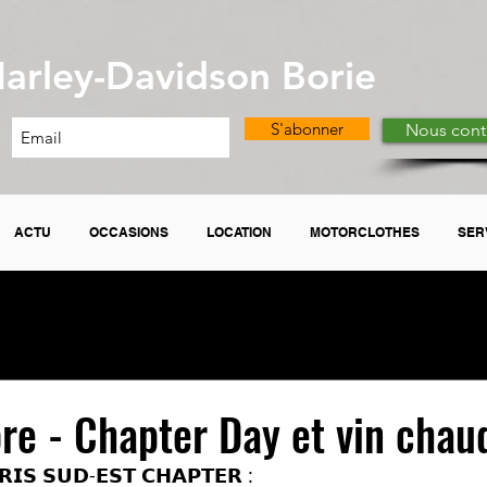
arley-Davidson Borie
S'abonner
Nous cont
ACTU
OCCASIONS
LOCATION
MOTORCLOTHES
SER
e - Chapter Day et vin chau
𝗜𝗦 𝗦𝗨𝗗-𝗘𝗦𝗧 𝗖𝗛𝗔𝗣𝗧𝗘𝗥 :