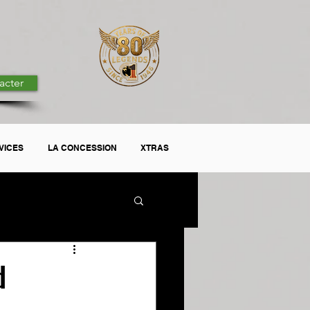
acter
VICES
LA CONCESSION
XTRAS
d