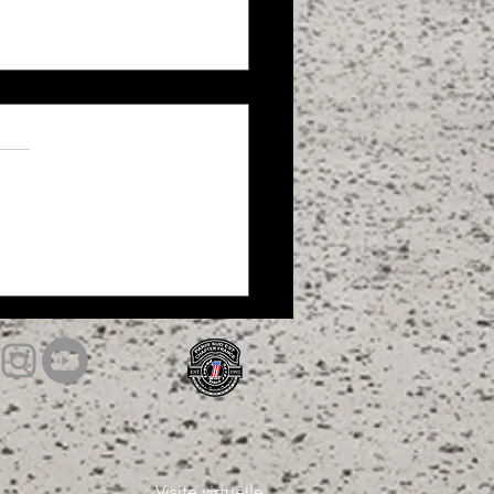
y Night 2ème édition chez H-
ie
Visite virtuelle