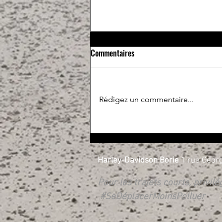
Commentaires
Rédigez un commentaire...
Essais libres et RIDE X.PERIENCE
les 17 et 18 avril
Harley-Davidson Borie
1 rue Georg
Pour les trajets courts, privil
#SeDéplacerMoinsPolluer