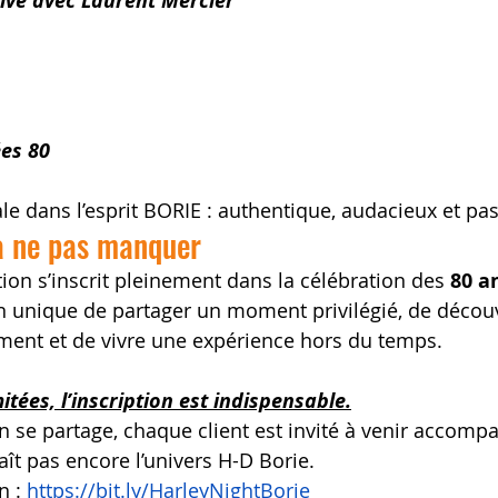
live avec Laurent Mercier
ées 80
e dans l’esprit BORIE : authentique, audacieux et pa
à ne pas manquer
ion s’inscrit pleinement dans la célébration des 
80 a
n unique de partager un moment privilégié, de découvr
ment et de vivre une expérience hors du temps.
itées, l’inscription est indispensable.
n se partage, chaque client est invité à venir accomp
ît pas encore l’univers H-D Borie.
n : 
https://bit.ly/HarleyNightBorie