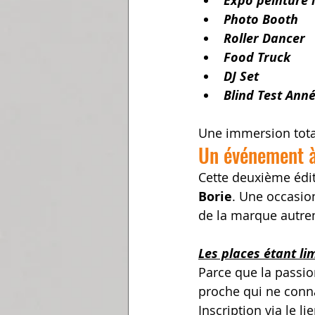
Expo peinture 
Photo Booth
Roller Dancer
Food Truck
DJ Set
Blind Test Ann
Une immersion total
Un événement 
Cette deuxième édit
Borie
. Une occasio
de la marque autre
Les places étant lim
Parce que la passio
proche qui ne conna
Inscription via le lie