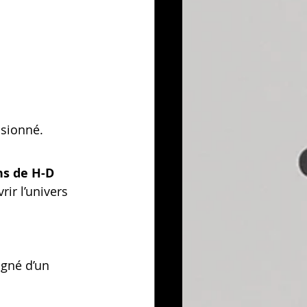
ssionné.
ns de H-D 
ir l’univers 
agné d’un 