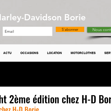
arley-Davidson Borie
S'abonner
Nous cont
ACTU
OCCASIONS
LOCATION
MOTORCLOTHES
SER
ht 2ème édition chez H-D Bor
chez H-D Borie