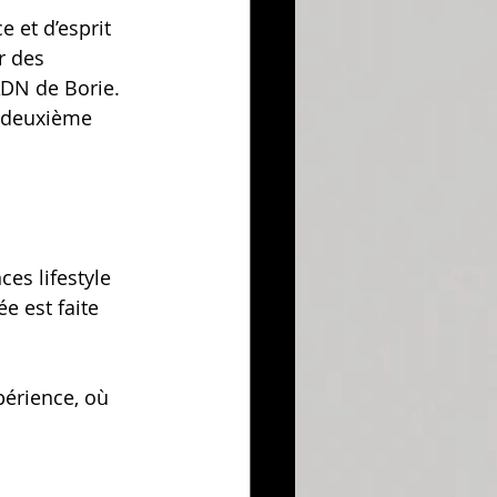
 et d’esprit 
r des 
’ADN de Borie.
e deuxième 
es lifestyle 
e est faite 
périence, où 