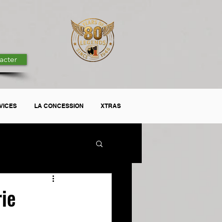
acter
VICES
LA CONCESSION
XTRAS
ie