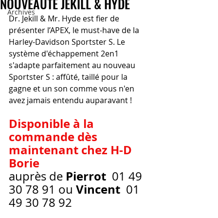
NOUVEAUTÉ JEKILL & HYDE
Archives
Dr. Jekill & Mr. Hyde est fier de 
présenter l’APEX, le must-have de la 
Harley-Davidson Sportster S. Le 
système d'échappement 2en1 
s'adapte parfaitement au nouveau 
Sportster S : affûté, taillé pour la 
gagne et un son comme vous n'en 
avez jamais entendu auparavant !
Disponible à la 
commande dès 
maintenant chez H-D 
Borie
Pierrot
auprès de 
  01 49 
Vincent 
30 78 91 ou 
 01 
49 30 78 92