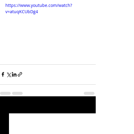
https://www.youtube.com/watch?
v=atuqKCUbDg4
Posts récents
Voir tout