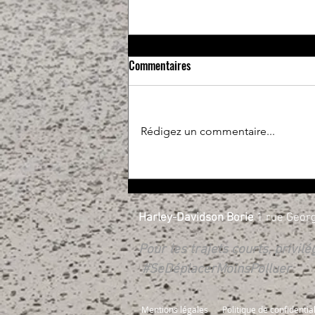
Commentaires
Rédigez un commentaire...
Essais libres et RIDE X.PERIENCE
les 17 et 18 avril
Harley-Davidson Borie
1 rue Georg
Pour les trajets courts, privil
#SeDéplacerMoinsPolluer
Mentions légales
Politique de confidential