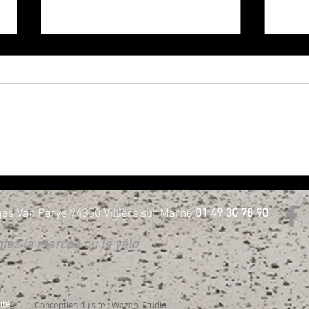
NOUVELLE GÉNÉRATION 3 ROUES
Harle
CHEZ H-D BORIE - Essayez les !
D Bor
es Van Parys 94350 Villiers sur Marne
01 49 30 78 90
égiez la marche ou le vélo
ité
Conception du site : Wazabi Studio