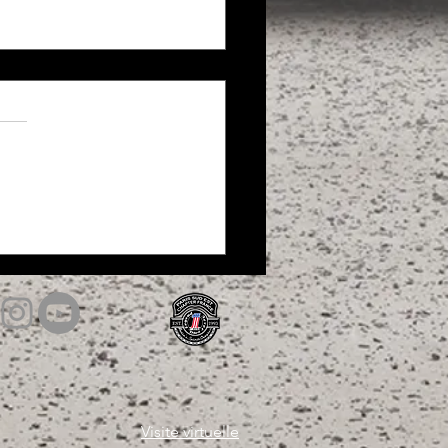
y Night 2ème édition chez H-
ie
Visite virtuelle