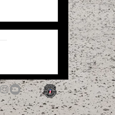
y Night 2ème édition chez H-
ie