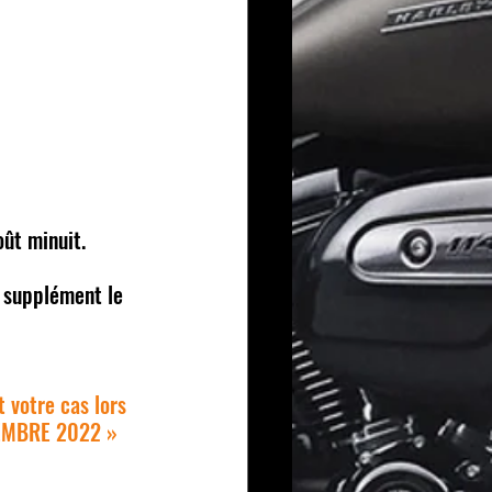
oût minuit.
 supplément le 
 votre cas lors 
 MEMBRE 2022 »