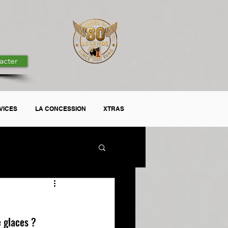
acter
VICES
LA CONCESSION
XTRAS
 glaces ?