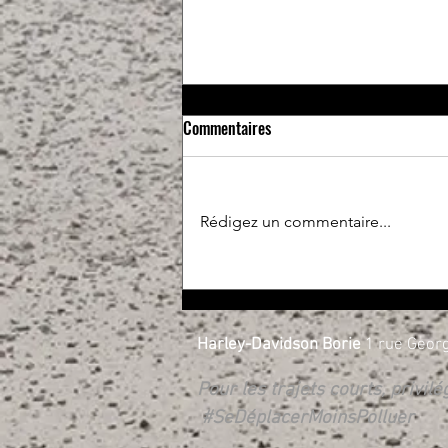
Commentaires
Rédigez un commentaire...
Essais libres et RIDE X.PERIENCE
les 17 et 18 avril
Harley-Davidson Borie
1 rue Georg
Pour les trajets courts, privil
#SeDéplacerMoinsPolluer