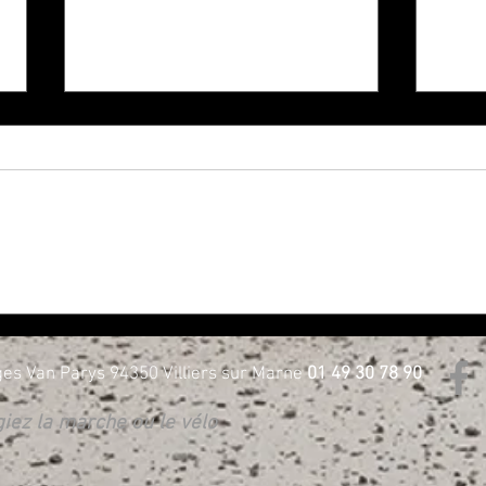
NOUVELLE GÉNÉRATION 3 ROUES
Harle
CHEZ H-D BORIE - Essayez les !
D Bor
es Van Parys 94350 Villiers sur Marne
01 49 30 78 90
égiez la marche ou le vélo