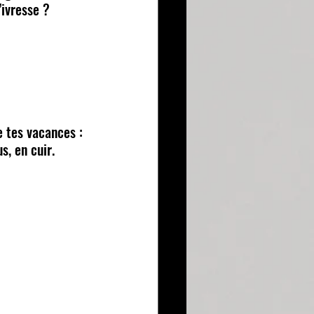
’ivresse ?
 tes vacances : 
s, en cuir.