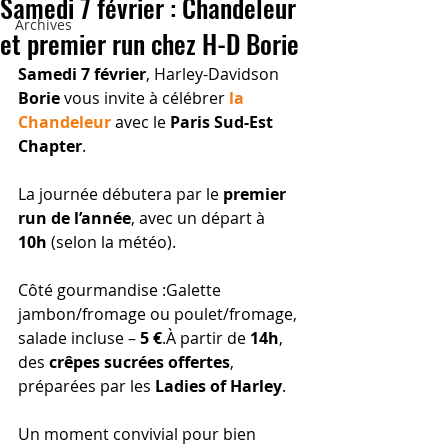
Samedi 7 février : Chandeleur
Archives
et premier run chez H-D Borie
Samedi 7 février
, Harley-Davidson 
Borie
 vous invite à célébrer 
la 
Chandeleur
 avec le 
Paris Sud-Est 
Chapter
.
La journée débutera par le 
premier 
run de l’année
, avec un départ à 
10h
 (selon la météo).
Côté gourmandise :Galette 
jambon/fromage ou poulet/fromage, 
salade incluse – 
5 €
.À partir de 
14h
, 
des 
crêpes sucrées offertes
, 
préparées par les 
Ladies of Harley
.
Un moment convivial pour bien 