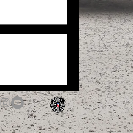
y Night 2ème édition chez H-
ie