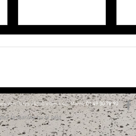
NOUVELLE GÉNÉRATION 3 ROUES
Harle
CHEZ H-D BORIE - Essayez les !
D Bor
es Van Parys 94350 Villiers sur Marne
01 49 30 78 90
égiez la marche ou le vélo