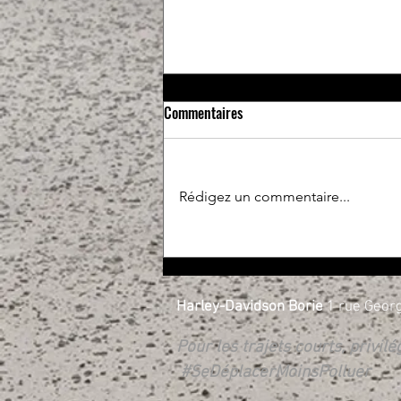
Commentaires
Rédigez un commentaire...
Essais libres et RIDE X.PERIENCE
les 17 et 18 avril
Harley-Davidson Borie
1 rue Georg
Pour les trajets courts, privil
#SeDéplacerMoinsPolluer