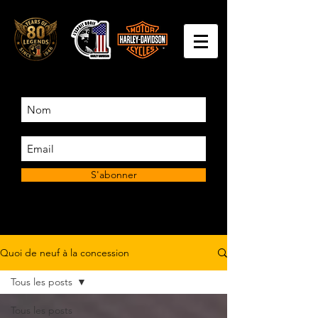
S'abonner
Quoi de neuf à la concession
Tous les posts
Tous les posts