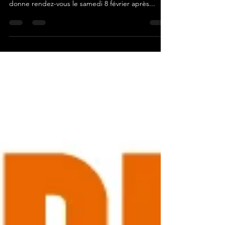
🔥 CRÊPES PARTY – Fêtez la Chandeleur chez
Harley-Davidson Borie ! 🏍️🥞 Le PSECF vous
donne rendez-vous le samedi 8 février après...