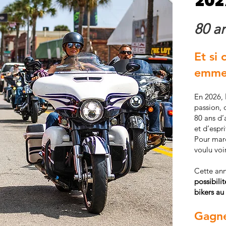
202
80 a
Et si 
emmen
En 2026,
passion, 
80 ans d’
et d’espr
Pour marq
voulu voi
Cette an
possibili
bikers au
Gagne