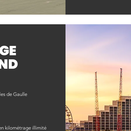
GE
ND
rles de Gaulle
n kilométrage illimité