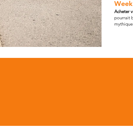
Week
Acheter v
pourrait 
mythique,
 JEU ANNIVERSA
VÉ À NOS CLIENT