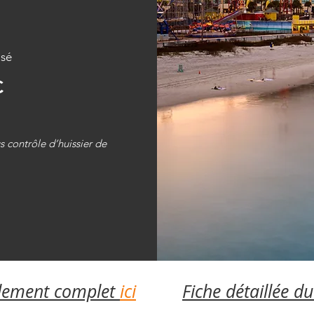
isé
C
s contrôle d’huissier de
glement complet
ici
Fiche détaillée 