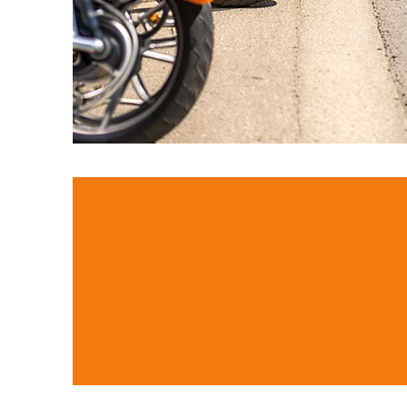
UN
RÉSER