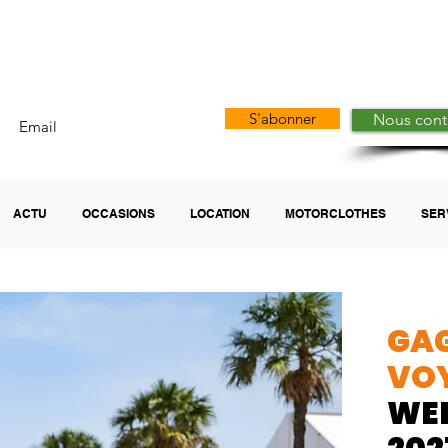
arley-Davidson Borie
S'abonner
Nous cont
ACTU
OCCASIONS
LOCATION
MOTORCLOTHES
SER
GA
VOY
WE