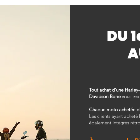
DU 1
A
Tout achat d’une Harley
Davidson Borie
vous ins
Chaque moto achetée don
Les clients ayant acheté 
également intégrés rétr