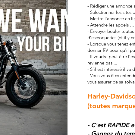
- Rédiger une annonce 
- Sélectionner les sites
- Mettre l’annonce en l
- Attendre les appe
ls …
- Envoyer bouler toutes
d’escroqueries (et il y 
- Lorsque vous tenez enf
donner RV pour qu’il pui
- Il voudra peut être l’e
revienne pas
....
- S’il est intéressé il va
- Vous vous êtes entendus
vous assurer de sa solva
Harley-Davids
(toutes marque
- C'est RAPIDE e
- Gagnez du temp