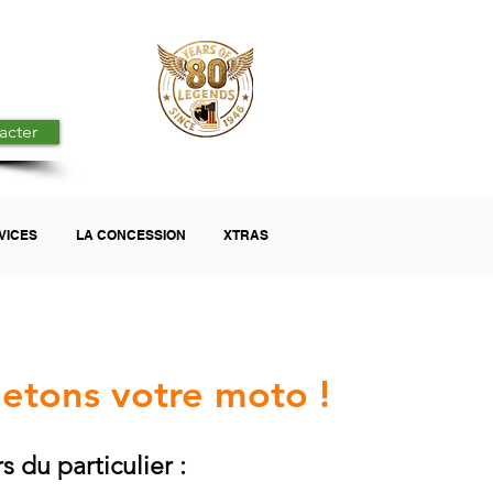
acter
VICES
LA CONCESSION
XTRAS
etons votre moto !
s du particulier :