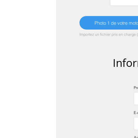
Photo 1 de votre mot
Importez un fichier pris en charge
Infor
P
E-
Ad