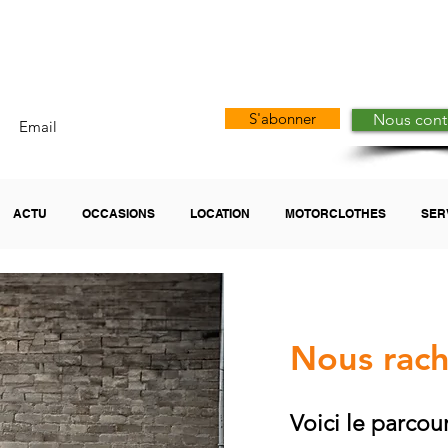
arley-Davidson Borie
S'abonner
Nous cont
ACTU
OCCASIONS
LOCATION
MOTORCLOTHES
SER
Nous rach
Voici le parcour