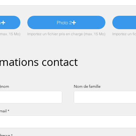
o
Photo 2
 (max. 15 Mo)
Importez un fichier pris en charge (max. 15 Mo)
Importez un fi
mations contact
rénom
Nom de famille
mail
resse