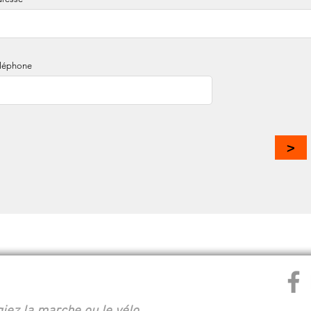
léphone
>
es Van Parys 94350 Villiers sur Marne
01 49 30 78 90