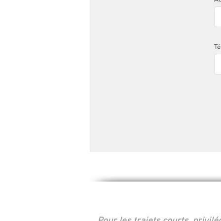
Té
Harley-Davidson Borie
1 rue Georg