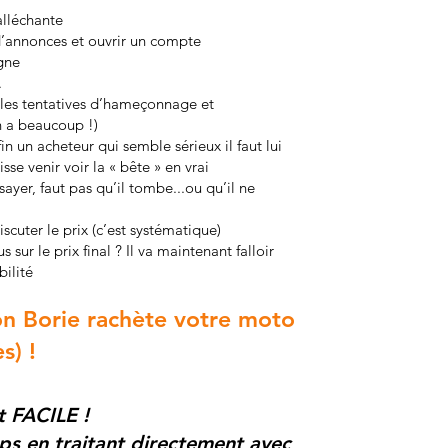
alléchante
 d’annonces et ouvrir un compte
igne
.
 les tentatives d’hameçonnage et
en a beaucoup !)
in un acheteur qui semble sérieux il faut lui
sse venir voir la « bête » en vrai
ssayer, faut pas qu’il tombe...ou qu’il ne
 discuter le prix (c’est systématique)
 sur le prix final ? Il va maintenant falloir
bilité
on Borie rachète votre moto
s) !
t FACIL
E !
s en traitant directement avec