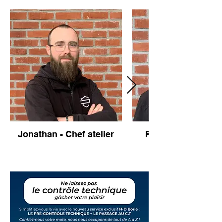
Jonathan - Chef atelier
Fred - Chef d'équ