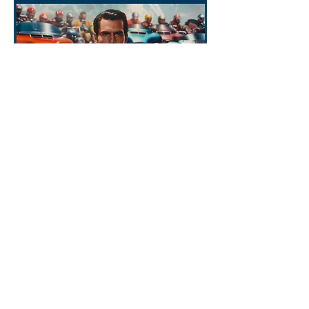
Harley-Davidson Borie
1 rue Georges Van
Parys 94350 Villiers sur Marne
01 49 30 78 90
Pour les trajets courts, privilégiez la