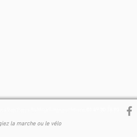
es Van Parys 94350 Villiers sur Marne
01 49 30 78 90
égiez la marche ou le vélo