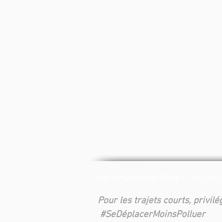
Harley-Davidson Borie
1 rue Georg
Pour les trajets courts, privil
#SeDéplacerMoinsPolluer