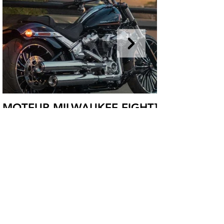
MOTEUR MILWAUKEE-EIGHT™
117
Ce moteur à refroidissement huile/air offre le meilleur
en matière de couple et de cylindrée pour un moteur
Harley-Davidson installé en usine.
Renseignements
Harley-Davidson Borie
1 rue Georges Van
Parys 94350 Villiers sur Marne
01 49 30 78 90