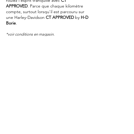
roulez l'esprit tranquille avec
CT
APPROVED
. Parce que chaque kilomètre
compte, surtout lorsqu'il est parcouru sur
une Harley-Davidson
CT APPROVED
by
H-D
Borie
.
*voir conditions en magasin.
Voir nos occasions
Harley-Davidson Borie
1 rue Georges Van
Parys 94350 Villiers sur Marne
01 49 30 78 90
Pour les trajets courts, privilégiez la
marche ou le vélo
#SeDéplacerMoinsPolluer
Mentions légales
Politique de confidentialité