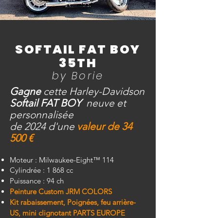
SOFTAIL FAT BOY
35TH
by Borie
Gagne
cette Harley-Davidson
Softail FAT BOY
neuve et
personnalisée
de 2024
d'une
valeur
de 3
4
500 €
Moteur : Milwaukee-Eight™ 114
Cylindrée : 1 868 cc
Puissance : 94 ch
Peinture Custom JRM COLORS
Kit rabaissement, Poignées, feu arrière-
US, mini clignotant PARTS EUROPE