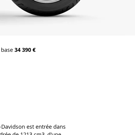
e base
34 39
0 €
-Davidson est entrée dans
drée de 1213 cm3, d'une