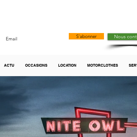
arley-Davidson Borie
S'abonner
Nous cont
ACTU
OCCASIONS
LOCATION
MOTORCLOTHES
SER