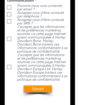
O
communication
*
b
Pouvons-nous vous contacter
l
par email ?
i
Acceptez-vous d'être contacté
g
par téléphone ?
a
Acceptez-vous d'être contacté
t
par SMS ?
o
J'accepte que les informations
et les préférences marketing
i
soumise via cette page Internet
r
soient communiquées à Harley-
e
Davidson Borie. Harley-
Davidson Borie traitera ces
informations conformément à sa
politique de confidentialité.
J'accepte que les informations
et les préférences marketing
soumise via cette page Internet
soient communiquées à Harley-
Davidson Europe Ltd. Harley-
Davidson Europe traitera ces
informations conformément à sa
politique de confidentialité.
LIVEWIRE
Suivant