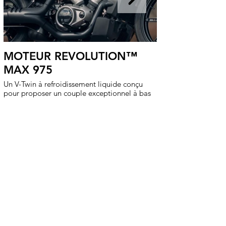
MOTEUR REVOLUTION™
MAX 975
Un V-Twin à refroidissement liquide conçu
pour proposer un couple exceptionnel à bas
régime, pour bénéficier d'une accélération
franche entre le démarrage et le moyen
régime.
Renseignements
Harley-Davidson Borie
1 rue Georges Van
Parys 94350 Villiers sur Marne
01 49 30 78 90
Pour les trajets courts, privilégiez la