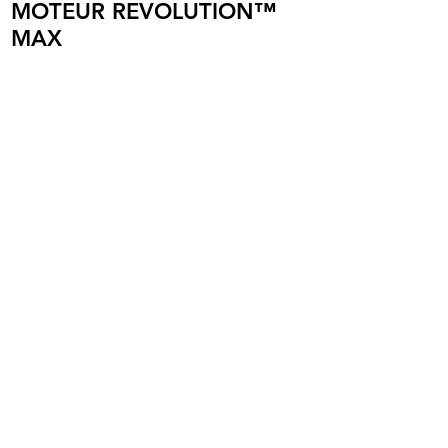
MOTEUR REVOLUTION™
MAX
Renseignements
Harley-Davidson Borie
1 rue Georges Van
Parys 94350 Villiers sur Marne
01 49 30 78 90
Pour les trajets courts, privilégiez la
marche ou le vélo
#SeDéplacerMoinsPolluer
Mentions légales
Politique de confidentialité