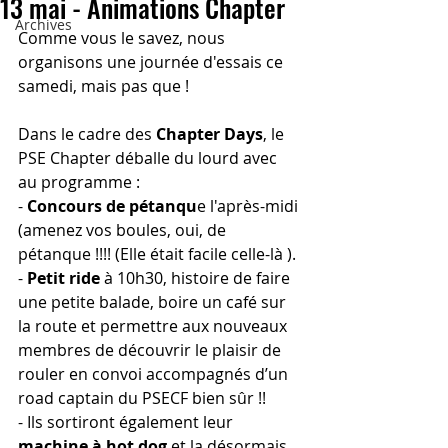
13 mai - Animations Chapter
Archives
Comme vous le savez, nous 
organisons une journée d'essais ce 
samedi, mais pas que !
Dans le cadre des 
Chapter Days
, le 
PSE Chapter déballe du lourd avec 
au programme :
- 
Concours de pétanqu
e l'après-midi 
(amenez vos boules, oui, de 
pétanque !!!! (Elle était facile celle-là ).
- 
Petit ride
 à 10h30, histoire de faire 
une petite balade, boire un café sur 
la route et permettre aux nouveaux 
membres de découvrir le plaisir de 
rouler en convoi accompagnés d’un 
road captain du PSECF bien sûr !!
- Ils sortiront également leur 
machine à hot dog
 et la désormais 