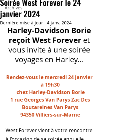
Soirée West Forever le 24
Archives
janvier 2024
Dernière mise à jour :
4 janv. 2024
Harley-Davidson Borie 
reçoit West Forever
 et 
vous invite à une soirée 
voyages en Harley... 
Rendez-vous le mercredi 24 janvier 
à 19h30
 chez Harley-Davidson Borie
 1 rue Georges Van Parys Zac Des 
Boutareines Van Parys
 94350 Villiers-sur-Marne
West Forever vient à votre rencontre 
à l’occasion de sa soirée annuelle 