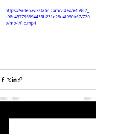
https://video.wixstatic.com/video/e45962_
c98c457796394435b231e28e4f930b67/720
p/mp4/file.mp4
Posts récents
Voir tout