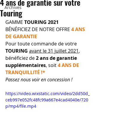
4 ans de garantie sur votre
Archives
Touring
GAMME 
TOURING 2021
BÉNÉFICIEZ DE NOTRE OFFRE 
4 ANS 
DE GARANTIE
Pour toute commande de votre 
TOURING
avant le 31 juillet 2021
, 
bénéficiez de 
2 ans de garantie 
supplémentaires
, soit 
4 ANS DE 
TRANQUILLITÉ !*
Passez nous voir en concession !
https://video.wixstatic.com/video/2dd50d_
ceb997e052fc48fc99a667e4cad4040e/720
p/mp4/file.mp4