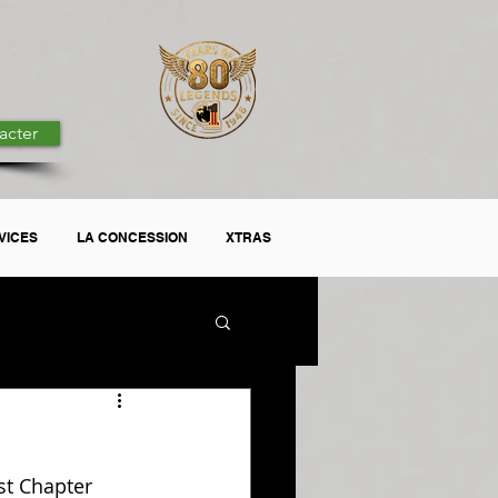
acter
VICES
LA CONCESSION
XTRAS
st Chapter 