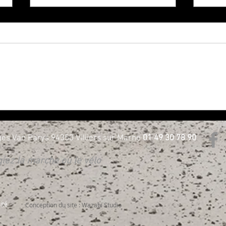
NOUVELLE GÉNÉRATION 3 ROUES
Harle
CHEZ H-D BORIE - Essayez les !
D Bor
es Van Parys 94350 Villiers sur Marne
01 49 30 78 90
égiez la marche ou le vélo
ité
Conception du site : Wazabi Studio