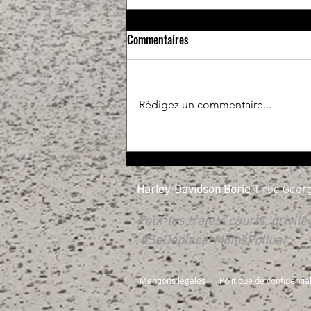
Commentaires
Rédigez un commentaire...
Essais libres et RIDE X.PERIENCE
les 17 et 18 avril
Harley-Davidson Borie
1 rue Georg
Pour les trajets courts, privil
#SeDéplacerMoinsPolluer
Mentions légales
Politique de confidential