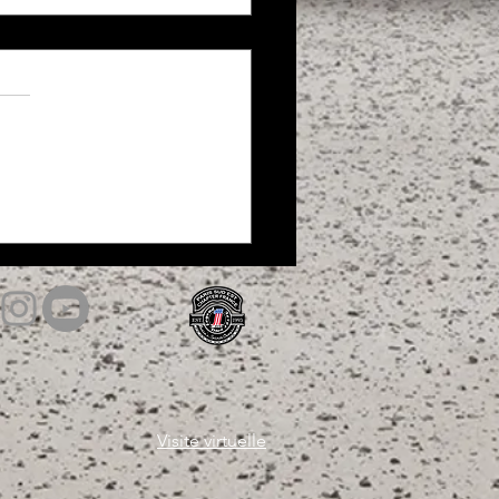
y Night 2ème édition chez H-
ie
Visite virtuelle