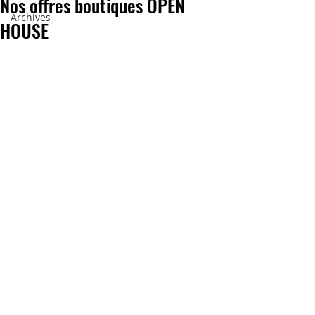
Nos offres boutiques OPEN
Archives
HOUSE