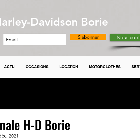
arley-Davidson Borie
S'abonner
Nous cont
ACTU
OCCASIONS
LOCATION
MOTORCLOTHES
SER
rnale H-D Borie
déc. 2021