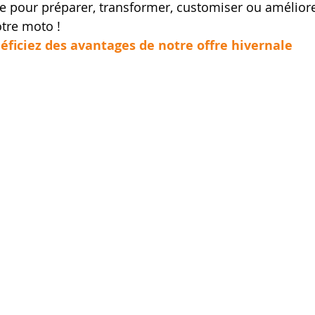
ale pour préparer, transformer, customiser ou améliore
tre moto ! 
néficiez des avantages de notre offre hivernale
 01 49 30 78 96