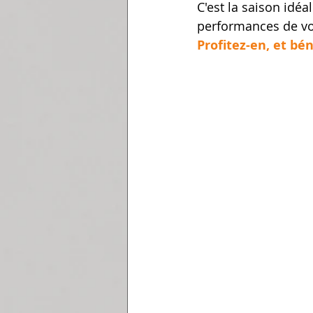
C'est la saison idé
performances de vo
Profitez-en, et bé
Renseignements au