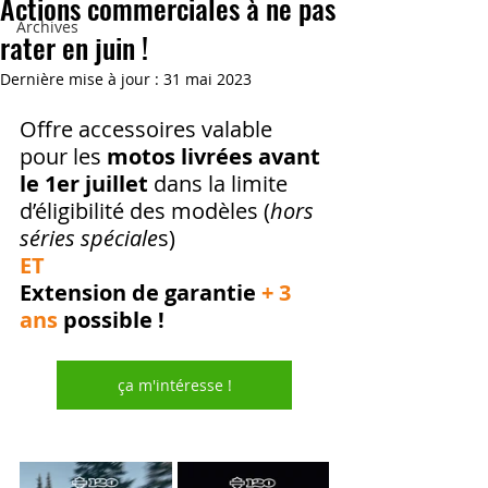
Actions commerciales à ne pas
Archives
rater en juin !
Dernière mise à jour :
31 mai 2023
Offre accessoires valable 
pour les 
motos livrées avant 
le 1er juillet
 dans la limite 
d’éligibilité des modèles (
hors 
séries spéciale
s) 
ET
Extension de garantie 
+ 3 
ans
 possible !
ça m'intéresse !