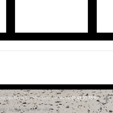
NOUVELLE GÉNÉRATION 3 ROUES
Harle
CHEZ H-D BORIE - Essayez les !
D Bor
es Van Parys 94350 Villiers sur Marne
01 49 30 78 90
égiez la marche ou le vélo