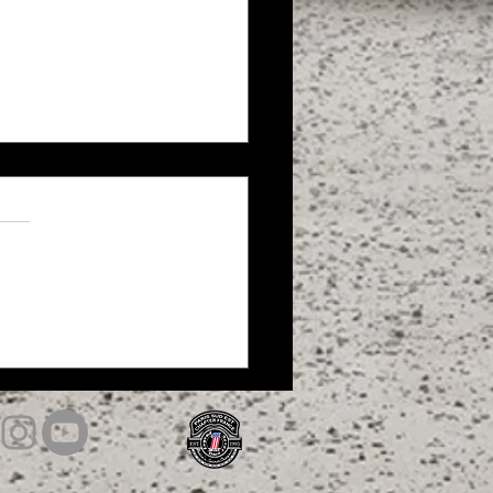
y Night 2ème édition chez H-
ie