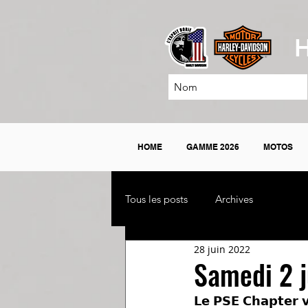
H
HOME
GAMME 2026
MOTOS
Tous les posts
Archives
28 juin 2022
Samedi 2 j
𝗟𝗲 𝗣𝗦𝗘 𝗖𝗵𝗮𝗽𝘁𝗲𝗿 