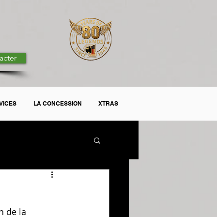
acter
VICES
LA CONCESSION
XTRAS
15h de la 