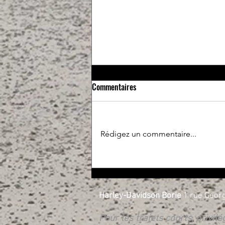
Commentaires
Rédigez un commentaire...
Essais libres et RIDE X.PERIENCE
les 17 et 18 avril
Harley-Davidson Borie
1 rue Georg
Pour les trajets courts, privil