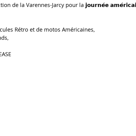
 de la Varennes-Jarcy pour la 𝗷𝗼𝘂𝗿𝗻𝗲́𝗲 𝗮𝗺𝗲́𝗿𝗶𝗰𝗮𝗶
icules Rétro et de motos Américaines,
nds,
REASE