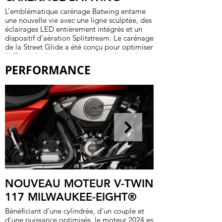
L’emblématique carénage Batwing entame
une nouvelle vie avec une ligne sculptée, des
éclairages LED entièrement intégrés et un
dispositif d'aération Splitstream. Le carénage
de la Street Glide a été conçu pour optimiser
l’efficacité aérodynamique et améliorer le
confort du pilote en utilisant la dynamique
PERFORMANCE
des fluides numérique (CFD).
NOUVEAU MOTEUR V-TWIN
117 MILWAUKEE-EIGHT®
Bénéficiant d'une cylindrée, d'un couple et
d'une puissance optimisés, le moteur 2024 est