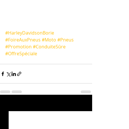
#HarleyDavidsonBorie
#FoireAuxPneus
#Moto
#Pneus
#Promotion
#ConduiteSûre
#OffreSpéciale
Posts récents
Voir tout