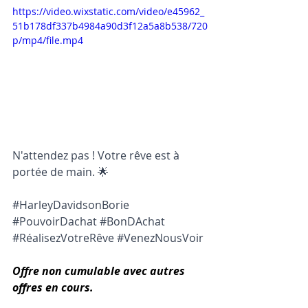
https://video.wixstatic.com/video/e45962_
51b178df337b4984a90d3f12a5a8b538/720
p/mp4/file.mp4
N'attendez pas ! Votre rêve est à 
portée de main. 🌟
#HarleyDavidsonBorie
#PouvoirDachat
#BonDAchat
#RéalisezVotreRêve
#VenezNousVoir
Offre non cumulable avec autres 
offres en cours.